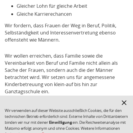
Gleicher Lohn für gleiche Arbeit
Gleiche Karrierechancen
Wir fordern, dass Frauen der Weg in Beruf, Politik,
Selbständigkeit und Interessenvertretung ebenso
offensteht wie Männern.
Wir wollen erreichen, dass Familie sowie die
Vereinbarkeit von Beruf und Familie nicht allein als
Sache der Frauen, sondern auch die der Männer
betrachtet wird. Wir setzen uns für angemessene
Kinderbetreuung von klein-auf bis hin zur
Ganztagsschule ein.
Hinwe
ausbl
Wir verwenden auf dieser Website ausschließlich Cookies, die für den
technischen Betrieb erforderlich sind. Externe Inhalte von Drittanbietern
Fußbereich
Kontakt
Datenschutz
Weiterführende
binden wir nur mit deiner
Einwilligung
ein. Die Reichweitenanalyse mit
Links/Kleingedrucktes
Impressum
Cookies
Matomo erfolgt anonym und ohne Cookies. Weitere Informationen