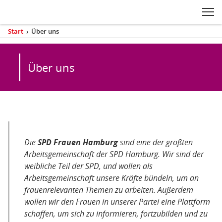
Zum Inhaltsbereich der Seite
Zum Fußbereich der Seite
Kopfbereich
Sprungmarken-
Hauptnavigation
M
Navigation
ei
Start
›
Über uns
(aktuell)
Sie
sind
Inhaltsbereich
hier
Über uns
Über
Die
SPD Frauen Hamburg
sind eine der größten
uns
Arbeitsgemeinschaft der SPD Hamburg. Wir sind der
weibliche Teil der SPD, und wollen als
Arbeitsgemeinschaft unsere Kräfte bündeln, um an
frauenrelevanten Themen zu arbeiten. Außerdem
wollen wir den Frauen in unserer Partei eine Plattform
schaffen, um sich zu informieren, fortzubilden und zu